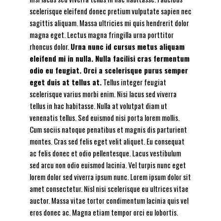
scelerisque eleifend donec pretium vulputate sapien nec
sagittis aliquam. Massa ultricies mi quis hendrerit dolor
magna eget. Lectus magna fringilla urna porttitor
rhoncus dolor.
Urna nunc id cursus metus aliquam
eleifend mi in nulla. Nulla facilisi cras fermentum
odio eu feugiat. Orci a scelerisque purus semper
eget duis at tellus at.
Tellus integer feugiat
scelerisque varius morbi enim. Nisi lacus sed viverra
tellus in hac habitasse. Nulla at volutpat diam ut
venenatis tellus. Sed euismod nisi porta lorem mollis.
Cum sociis natoque penatibus et magnis dis parturient
montes. Cras sed felis eget velit aliquet. Eu consequat
ac felis donec et odio pellentesque. Lacus vestibulum
sed arcu non odio euismod lacinia. Vel turpis nunc eget
lorem dolor sed viverra ipsum nunc. Lorem ipsum dolor sit
amet consectetur. Nisl nisi scelerisque eu ultrices vitae
auctor. Massa vitae tortor condimentum lacinia quis vel
eros donec ac. Magna etiam tempor orci eu lobortis.