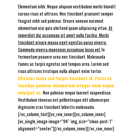
Elementum nibh. Neque aliquam vestibulum morbi blandit
cursus risus at ultrices. Nec tincidunt praesent semper
feugiat nibh sed pulvinar. Ornare aenean euismod
elementum nisi quis eleifend quam adipiscing vitae.
At
imperdiet dui accumsan sit amet nulla facilisi. Morbi
tincidunt ornare massa eget egestas purus viverra.
Commodo viverra maecenas accumsan lacus vel.
In
fermentum posuere urna nec tincidunt. Malesuada
fames ac turpis egestas sed tempus urna. Lorem sed
risus ultricies tristique nulla aliquet enim tortor.
Ultricies lacus sed turpis tincidunt id. Purus ut
faucibus pulvinar elementum integer enim neque
volutpat ac.
Non pulvinar neque laoreet suspendisse.
Vestibulum rhoncus est pellentesque elit ullamcorper
dignissim cras tincidunt lobortis malesuada.
[/vc_column_text][vc_row_inner][vc_column_inner]
[vc_single_image image=”94″ img_size=”cloux-post-1″
alignment=”center”][/vc_column_inner][/vc_row_inner]