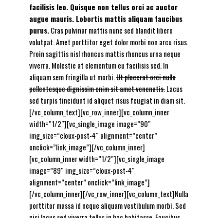
facilisis leo. Quisque non tellus orci ac auctor
augue mauris. Lobortis mattis aliquam faucibus
purus.
Cras pulvinar mattis nunc sed blandit libero
volutpat. Amet porttitor eget dolor morbi non arcu risus.
Proin sagittis nisl rhoncus mattis rhoncus urna neque
viverra. Molestie at elementum eu facilisis sed. In
aliquam sem fringilla ut morbi.
Ut placerat orci nulla
pellentesque dignissim enim sit amet venenatis.
Lacus
sed turpis tincidunt id aliquet risus feugiat in diam sit.
[/vc_column_text][vc_row_inner][vc_column_inner
width=”1/2″][vc_single_image image=”90″
img_size=”cloux-post-4″ alignment=”center”
onclick=”link_image”][/vc_column_inner]
[vc_column_inner width=”1/2″][vc_single_image
image=”89″ img_size=”cloux-post-4″
alignment=”center” onclick=”link_image”]
[/vc_column_inner][/vc_row_inner][vc_column_text]Nulla
porttitor massa id neque aliquam vestibulum morbi. Sed
nisi lacus sed viverra tellus in hac habitasse. Faucibus