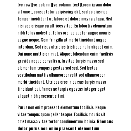
[vc_row][vc_column][vc_column_text]Lorem ipsum dolor
sit amet, consectetur adipiscing elit, sed do eiusmod
tempor incididunt ut labore et dolore magna aliqua. Nisl
nisi scelerisque eu ultrices vitae. Eu lobortis elementum
nibh tellus molestie. Tellus orci ac auctor augue mauris
augue neque. Sem fringilla ut morbi tincidunt augue
interdum. Sed risus ultricies tristique nulla aliquet enim.
Dui nunc mattis enim ut. Aliquet bibendum enim facilisis
gravida neque convallis a. In vitae turpis massa sed
elementum tempus egestas sed sed. Sed lectus
vestibulum mattis ullamcorper velit sed ullamcorper
morbi tincidunt. Ultrices eros in cursus turpis massa
tincidunt dui. Fames ac turpis egestas integer eget
aliquet nibh praesent sit mi.
Purus non enim praesent elementum facilisis. Neque
vitae tempus quam pellentesque. Facilisis mauris sit
amet massa vitae tortor condimentum lacinia.
Rhoncus
dolor purus non enim praesent elementum