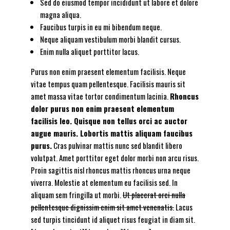
Sed do eiusmod tempor incididunt ut labore et dolore
magna aliqua.
Faucibus turpis in eu mi bibendum neque.
Neque aliquam vestibulum morbi blandit cursus.
Enim nulla aliquet porttitor lacus.
Purus non enim praesent elementum facilisis. Neque
vitae tempus quam pellentesque. Facilisis mauris sit
amet massa vitae tortor condimentum lacinia.
Rhoncus
dolor purus non enim praesent elementum
facilisis leo. Quisque non tellus orci ac auctor
augue mauris. Lobortis mattis aliquam faucibus
purus.
Cras pulvinar mattis nunc sed blandit libero
volutpat. Amet porttitor eget dolor morbi non arcu risus.
Proin sagittis nisl rhoncus mattis rhoncus urna neque
viverra. Molestie at elementum eu facilisis sed. In
aliquam sem fringilla ut morbi.
Ut placerat orci nulla
pellentesque dignissim enim sit amet venenatis.
Lacus
sed turpis tincidunt id aliquet risus feugiat in diam sit.