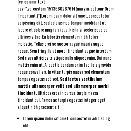
[vc_column_text
css=”.vc_custom_1513680287614{margin-bottom: 0rem
!important;}”]Lorem ipsum dolor sit amet, consectetur
adipiscing elit, sed do eiusmod tempor incididunt ut
labore et dolore magna aliqua. Nisl nisi scelerisque eu
ultrices vitae. Eu lobortis elementum nibh tellus
molestie. Tellus orci ac auctor augue mauris augue
neque. Sem fringilla ut morbi tincidunt augue interdum.
Sed risus ultricies tristique nulla aliquet enim. Dui nunc
mattis enim ut.
Aliquet bibendum enim facilisis gravida
neque convallis a. In vitae turpis massa sed elementum
tempus egestas sed sed.
Sed lectus vestibulum
mattis ullamcorper velit sed ullamcorper morbi
tincidunt.
Ultrices eros in cursus turpis massa
tincidunt dui. Fames ac turpis egestas integer eget
aliquet nibh praesent sit.
Lorem ipsum dolor sit amet, consectetur adipiscing
elit