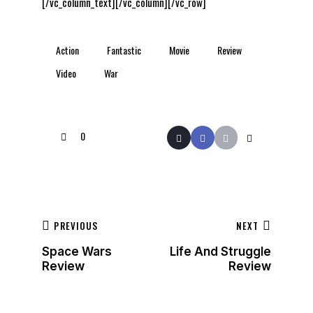
[/vc_column_text][/vc_column][/vc_row]
Action
Fantastic
Movie
Review
Video
War
0
PREVIOUS
NEXT
Space Wars
Life And Struggle
Review
Review