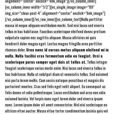
alignment=”center” onclick=”link_image”][/vc_column_inner]
[vc_column_inner width=”1/2″][vc_single_image image=”89″
img_size=”cloux-post-4″ alignment=”center” onclick=”link_image”]
[/vc_column_inner][/vc_row_inner][vc_column_text]Nulla porttitor
massa id neque aliquam vestibulum morbi. Sed nisi lacus sed viverra
tellus in hac habitasse. Faucibus scelerisque eleifend donec pretium
vulputate sapien nec sagittis aliquam. Massa ultricies mi quis
hendrerit dolor magna eget. Lectus magna fringilla urna porttitor
rhoncus dolor.
Urna nunc id cursus metus aliquam eleifend mi in
nulla. Nulla facilisi cras fermentum odio eu feugiat. Orci a
scelerisque purus semper eget duis at tellus at.
Tellus integer
feugiat scelerisque varius morbi enim. Nisi lacus sed viverra tellus in
hac habitasse. Nulla at volutpat diam ut venenatis tellus. Sed euismod
nisi porta lorem mollis. Cum sociis natoque penatibus et magnis dis
parturient montes. Cras sed felis eget velit aliquet. Eu consequat ac
felis donec et odio pellentesque. Lacus vestibulum sed arcu non odio
euismod lacinia. Vel turpis nunc eget lorem dolor sed viverra ipsum
nunc. Lorem ipsum dolor sit amet consectetur. Nisl nisi scelerisque eu
ultrices vitae auctor. Massa vitae tortor condimentum lacinia quis vel