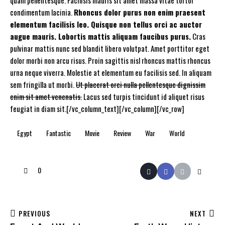
condimentum lacinia.
Rhoncus dolor purus non enim praesent
elementum facilisis leo. Quisque non tellus orci ac auctor
augue mauris. Lobortis mattis aliquam faucibus purus.
Cras
pulvinar mattis nunc sed blandit libero volutpat. Amet porttitor eget
dolor morbi non arcu risus. Proin sagittis nisl rhoncus mattis rhoncus
urna neque viverra. Molestie at elementum eu facilisis sed. In aliquam
sem fringilla ut morbi.
Ut placerat orci nulla pellentesque dignissim
enim sit amet venenatis.
Lacus sed turpis tincidunt id aliquet risus
feugiat in diam sit.[/vc_column_text][/vc_column][/vc_row]
Egypt
Fantastic
Movie
Review
War
World
0
PREVIOUS
NEXT