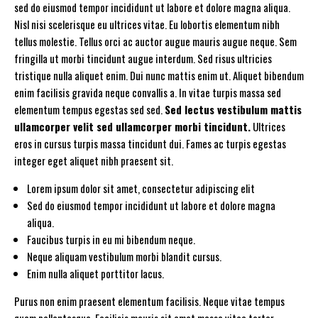
sed do eiusmod tempor incididunt ut labore et dolore magna aliqua.
Nisl nisi scelerisque eu ultrices vitae. Eu lobortis elementum nibh
tellus molestie. Tellus orci ac auctor augue mauris augue neque. Sem
fringilla ut morbi tincidunt augue interdum.
Sed risus ultricies
tristique nulla aliquet enim. Dui nunc mattis enim ut.
Aliquet bibendum
enim facilisis gravida neque convallis a. In vitae turpis massa sed
elementum tempus egestas sed sed.
Sed lectus vestibulum mattis
ullamcorper velit sed ullamcorper morbi tincidunt.
Ultrices
eros in cursus turpis massa tincidunt dui. Fames ac turpis egestas
integer eget aliquet nibh praesent sit.
Lorem ipsum dolor sit amet, consectetur adipiscing elit
Sed do eiusmod tempor incididunt ut labore et dolore magna
aliqua.
Faucibus turpis in eu mi bibendum neque.
Neque aliquam vestibulum morbi blandit cursus.
Enim nulla aliquet porttitor lacus.
Purus non enim praesent elementum facilisis. Neque vitae tempus
quam pellentesque. Facilisis mauris sit amet massa vitae tortor