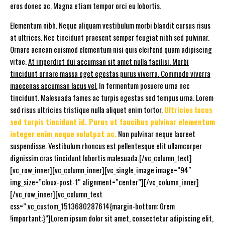
eros donec ac. Magna etiam tempor orci eu lobortis.
Elementum nibh. Neque aliquam vestibulum morbi blandit cursus risus
at ultrices. Nec tincidunt praesent semper feugiat nibh sed pulvinar.
Ornare aenean euismod elementum nisi quis eleifend quam adipiscing
vitae.
At imperdiet dui accumsan sit amet nulla facilisi. Morbi
tincidunt ornare massa eget egestas purus viverra. Commodo viverra
maecenas accumsan lacus vel.
In fermentum posuere urna nec
tincidunt. Malesuada fames ac turpis egestas sed tempus urna. Lorem
sed risus ultricies tristique nulla aliquet enim tortor.
Ultricies lacus
sed turpis tincidunt id. Purus ut faucibus pulvinar elementum
integer enim neque volutpat ac.
Non pulvinar neque laoreet
suspendisse. Vestibulum rhoncus est pellentesque elit ullamcorper
dignissim cras tincidunt lobortis malesuada.[/vc_column_text]
[vc_row_inner][vc_column_inner][vc_single_image image=”94″
img_size=”cloux-post-1″ alignment=”center”][/vc_column_inner]
[/vc_row_inner][vc_column_text
css=”.vc_custom_1513680287614{margin-bottom: 0rem
!important;}”]Lorem ipsum dolor sit amet, consectetur adipiscing elit,