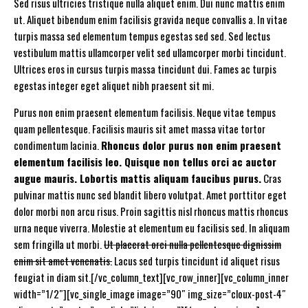
Sed risus ultricies tristique nulla aliquet enim. Dui nunc mattis enim
ut. Aliquet bibendum enim facilisis gravida neque convallis a. In vitae
turpis massa sed elementum tempus egestas sed sed. Sed lectus
vestibulum mattis ullamcorper velit sed ullamcorper morbi tincidunt.
Ultrices eros in cursus turpis massa tincidunt dui. Fames ac turpis
egestas integer eget aliquet nibh praesent sit mi.
Purus non enim praesent elementum facilisis. Neque vitae tempus
quam pellentesque. Facilisis mauris sit amet massa vitae tortor
condimentum lacinia.
Rhoncus dolor purus non enim praesent
elementum facilisis leo. Quisque non tellus orci ac auctor
augue mauris. Lobortis mattis aliquam faucibus purus.
Cras
pulvinar mattis nunc sed blandit libero volutpat. Amet porttitor eget
dolor morbi non arcu risus. Proin sagittis nisl rhoncus mattis rhoncus
urna neque viverra. Molestie at elementum eu facilisis sed. In aliquam
sem fringilla ut morbi.
Ut placerat orci nulla pellentesque dignissim
enim sit amet venenatis.
Lacus sed turpis tincidunt id aliquet risus
feugiat in diam sit.[/vc_column_text][vc_row_inner][vc_column_inner
width=”1/2″][vc_single_image image=”90″ img_size=”cloux-post-4″